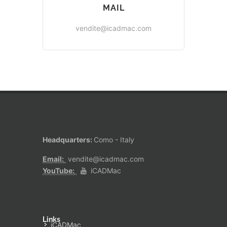
MAIL
vendite@icadmac.com
Headquarters:
Como - Italy
Email:
vendite@icadmac.com
YouTube:
iCADMac
Links
iCADMac